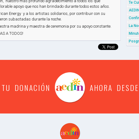
in, nuestro más profundo agradecimiento a todos los que
Te Cu
valorable apoyo que nos han brindado durante todos estos años.
AEDIN
n Energy y a los artistas solidarios, por contribuir con su
Confi
ueron subastadas durante la noche.
La No
stra madrina y maestra de ceremonia por su apoyo constante.
CIAS A TODOS!
Minut
Posgr
 TU DONACIÓN
AHORA DESDE