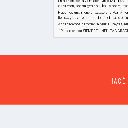
En nombre de la Comisión Directiva de Aed
asistieron, por su generosidad y por el in
Hacemos una mención especial a Pan America
tiempo y su arte, donando las obras que f
Agradecemos también a María Freytes, nue
“Por los chicos SIEMPRE”. INFINITAS GRA
HACÉ