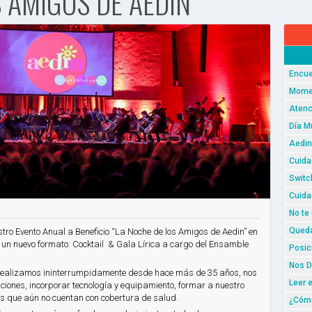
 AMIGOS DE AEDIN
Encue
Momen
Atenc
Día M
Aedin
Cuida
Switc
Cuida
No te
Queda
ro Evento Anual a Beneficio “La Noche de los Amigos de Aedin” en
un nuevo formato: Cocktail & Gala Lírica a cargo del Ensamble
Posic
Nos D
 realizamos ininterrumpidamente desde hace más de 35 años, nos
Leer 
ciones, incorporar tecnología y equipamiento, formar a nuestro
cos que aún no cuentan con cobertura de salud.
¿Cómo