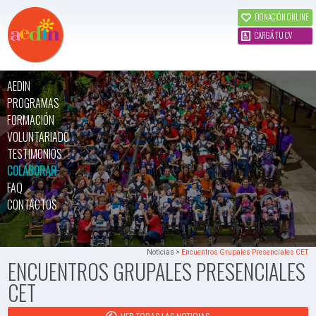
DONACIÓN ONLINE
CARGÁ TU CV
AEDIN
PROGRAMAS
FORMACIÓN
VOLUNTARIADO
TESTIMONIOS
COLABORAR
FAQ
CONTACTOS
Noticias >
Encuentros Grupales Presenciales CET
ENCUENTROS GRUPALES PRESENCIALES
CET