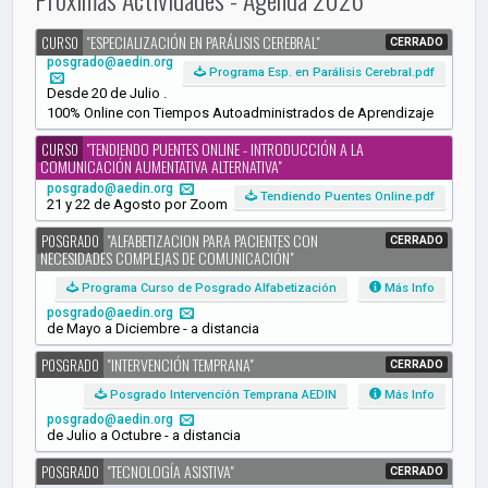
"ESPECIALIZACIÓN EN PARÁLISIS CEREBRAL"
CURSO
CERRADO
posgrado@aedin.org
Programa Esp. en Parálisis Cerebral.pdf
Desde 20 de Julio .
100% Online con Tiempos Autoadministrados de Aprendizaje
"TENDIENDO PUENTES ONLINE - INTRODUCCIÓN A LA
CURSO
COMUNICACIÓN AUMENTATIVA ALTERNATIVA"
posgrado@aedin.org
Tendiendo Puentes Online.pdf
21 y 22 de Agosto por Zoom
"ALFABETIZACION PARA PACIENTES CON
POSGRADO
CERRADO
NECESIDADES COMPLEJAS DE COMUNICACIÓN"
Programa Curso de Posgrado Alfabetización
Más Info
posgrado@aedin.org
de Mayo a Diciembre - a distancia
"INTERVENCIÓN TEMPRANA"
POSGRADO
CERRADO
Posgrado Intervención Temprana AEDIN
Más Info
posgrado@aedin.org
de Julio a Octubre - a distancia
"TECNOLOGÍA ASISTIVA"
POSGRADO
CERRADO