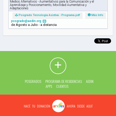
Medios Alternativos - Aumentativos para la Comunicación y el
Aprendizaje y Posicionamiento, Movilidad Aumentativa y
Adaptaciones
Posgrado Tecnologia Asistiva - Programa.pdf
Más Info
posgrado@aedin.org
de Agosto a Julio - a distancia
+
POSGRADOS
PROGRAMA DE RESIDENCIAS
AEDIN
APPS
CUENTOS
HACÉ TU DONACIÓN
AHORA DESDE AQUÍ