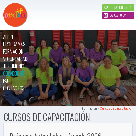
DONACIÓN ONLINE
CARGÁ TU CV
AEDIN
PROGRAMAS
FORMACIÓN
VOLUNTARIADO
TESTIMONIOS
COLABORAR
FAQ
CONTACTOS
Formación >
Cursos de capacitación
CURSOS DE CAPACITACIÓN
Próximas Actividades - Agenda 2026